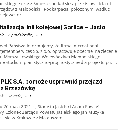
olskiego Łukasz Smółka spotkał się z przedstawicielami
ządów z Małopolski i Podkarpacia, położonymi wzdłuż
kolejowej nr...
talizacja linii kolejowej Gorlice – Jasło
sło
-
8 października, 2021
wni Państwo,informujemy, że firma International
ement Services Sp. z o.o. opracowuje obecnie, na zlecenie
u Marszałkowskiego Województwa Małopolskiego
ne studium planistyczno-prognostyczne dla projektu pn.:...
 PLK S.A. pomoże usprawnić przejazd
ez Brzezówkę
sło
-
28 maja, 2021
u 26 maja 2021 r., Starosta Jasielski Adam Pawluś i
wy Członek Zarządu Powiatu Jasielskiego Jan Muzyka
ali się w Krakowie z Mateuszem...