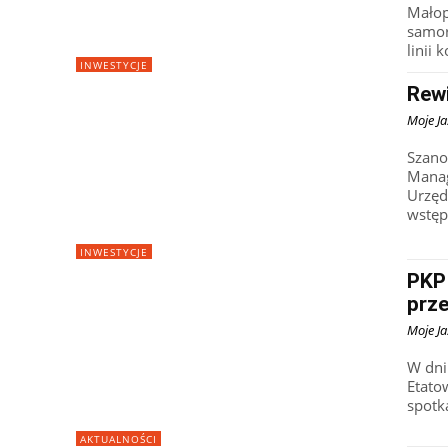
Małop
samor
linii 
INWESTYCJE
Rewi
Moje Ja
Szano
Manag
Urzęd
wstęp
INWESTYCJE
PKP
prz
Moje Ja
W dni
Etato
spotk
AKTUALNOŚCI