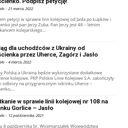
cienko. Podpisz petycję!
sło
-
21 marca, 2022
em petycji w sprawie linii kolejowej od Jasła po Łupków i
enko jest pan Jerzy Zuba. Pan Jerzy jest 48 – letnim
kańcem kolejarskiego...
iąg dla uchodźców z Ukrainy od
cienka przez Uherce, Zagórz i Jasło
sło
-
4 marca, 2022
y Polską a Ukrainą będzie wykorzystane dodatkowe
zenie kolejowe. PKP Polskie Linie Kolejowe S.A. zakończyły
 i odbiory na przygranicznym odcinku Uherce –
enko,...
kanie w sprawie linii kolejowej nr 108 na
nku Gorlice – Jasło
sło
-
12 października, 2021
u 8 października br. Wicemarszałek Województwa