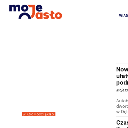
WIA
Now
ułat
pod
Moje Ja
Autob
dworc
w Dębi
WIADOMOŚCI JASŁO
Czas