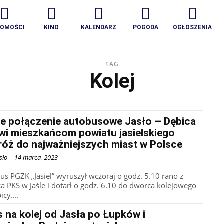
DOMOŚCI
KINO
KALENDARZ
POGODA
OGŁOSZENIA
TAG
Kolej
e połączenie autobusowe Jasło – Dębica
wi mieszkańcom powiatu jasielskiego
róż do najważniejszych miast w Polsce
sło
-
14 marca, 2023
us PGZK „Jasiel” wyruszył wczoraj o godz. 5.10 rano z
a PKS w Jaśle i dotarł o godz. 6.10 do dworca kolejowego
cy....
 na kolej od Jasła po Łupków i