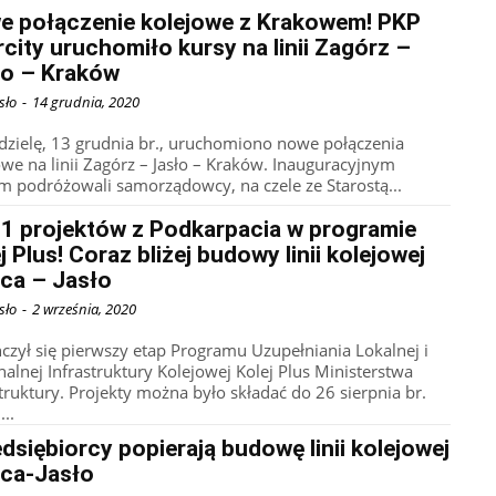
e połączenie kolejowe z Krakowem! PKP
rcity uruchomiło kursy na linii Zagórz –
ło – Kraków
sło
-
14 grudnia, 2020
dzielę, 13 grudnia br., uruchomiono nowe połączenia
owe na linii Zagórz – Jasło – Kraków. Inauguracyjnym
m podróżowali samorządowcy, na czele ze Starostą...
11 projektów z Podkarpacia w programie
j Plus! Coraz bliżej budowy linii kolejowej
ica – Jasło
sło
-
2 września, 2020
czył się pierwszy etap Programu Uzupełniania Lokalnej i
nalnej Infrastruktury Kolejowej Kolej Plus Ministerstwa
struktury. Projekty można było składać do 26 sierpnia br.
...
dsiębiorcy popierają budowę linii kolejowej
ica-Jasło