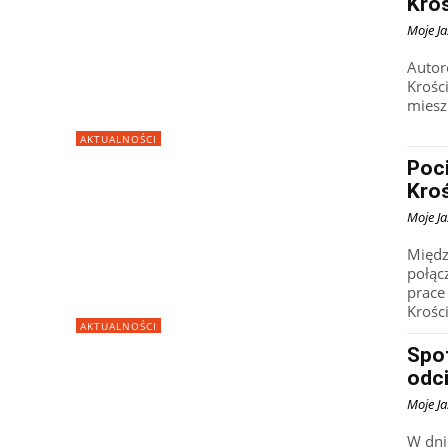
Kroś
Moje Ja
Autor
Krości
miesz
AKTUALNOŚCI
Poc
Kroś
Moje Ja
Międz
połąc
prace
Krości
AKTUALNOŚCI
Spot
odci
Moje Ja
W dni