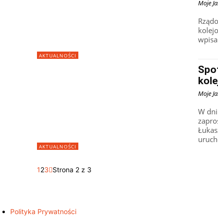
Moje Ja
Rządo
kolejo
wpisa
AKTUALNOŚCI
Spo
kol
Moje Ja
W dni
zapro
Łukas
uruch
AKTUALNOŚCI
1
2
3
Strona 2 z 3
Polityka Prywatności