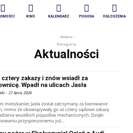
DOMOŚCI
KINO
KALENDARZ
POGODA
OGŁOSZENIA
- Reklama -
Kategoria
Aktualności
 cztery zakazy i znów wsiadł za
ownicę. Wpadł na ulicach Jasła
sło
-
21 lipca, 2026
tni mieszkaniec Jasła został zatrzymany za kierowanie
, mimo że obowiązywały go aż cztery sądowe zakazy
dzenia wszelkich pojazdów mechanicznych. Dzięki
powaniu przyspieszonemu już...