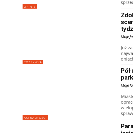
sprzec
OPINIE
Zdo
scen
tydz
Moje Ja
Już z
najwa
dniac
ROZRYWKA
Pół 
par
Moje Ja
Miast
oprac
wielo
spraw
AKTUALNOŚCI
Para
jasi