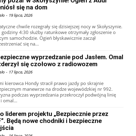
y pożar w Skołyszynie! Ogień z Audi
niósł się na dom
sło
-
19 lipca, 2026
tyczne chwile rozegrały się dzisiejszej nocy w Skołyszynie.
 godziny 4:30 służby ratunkowe otrzymały zgłoszenie o
cym samochodzie. Ogień błyskawicznie zaczął
estrzeniać się na...
bezpieczne wyprzedzanie pod Jasłem. Omal
zderzył się czołowo z radiowozem
sło
-
17 lipca, 2026
tni kierowca Hondy stracił prawo jazdy po skrajnie
zpiecznym manewrze na drodze wojewódzkiej nr 992.
yzna podczas wyprzedzania przekroczył podwójną linię
 i omal...
o liderem projektu „Bezpiecznie przez
”. Będą nowe chodniki i bezpieczne
jścia
sło
-
16 lipca, 2026