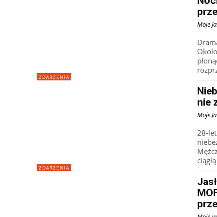
Nocn
prze
Moje Ja
Drama
Około
płoną
rozprz
ZDARZENIA
Nie
nie 
Moje Ja
28-le
niebe
Mężcz
ciągłą
ZDARZENIA
Jasł
MOF
prze
Moje Ja