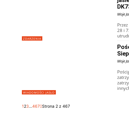
DK7
Moje Ja
Przez
28 i 
utrud
ZDARZENIA
Poś
Siep
Moje Ja
Pości
zatrz
zatrz
innych
WIADOMOŚCI JASŁO
1
2
3
...
467
Strona 2 z 467