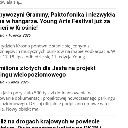
iwiała się...
bywczyni Grammy, Paktofonika i niezwykła
a w hangarze. Young Arts Festival już za
ień w Krośnie!
sło
-
10 lipca, 2026
a tydzień Krosno ponownie stanie się jednym z
żniejszych muzycznych punktów na mapie Podkarpacia. W
h 17-18 lipca odbędzie się 11. edycja Young...
miliona złotych dla Jasła na projekt
kingu wielopoziomowego
sło
-
9 lipca, 2026
o Jasło pozyskało 500 tys. zł dofinansowania na
owanie dokumentacji projektowej nowoczesnego parkingu
poziomowego. Dzisiaj oficjalnie podpisano umowę w tej
ie. Nowy obiekt ma...
liż na drogach krajowych w powiecie
elskim. Dwie poważne kolizje na DK28 i