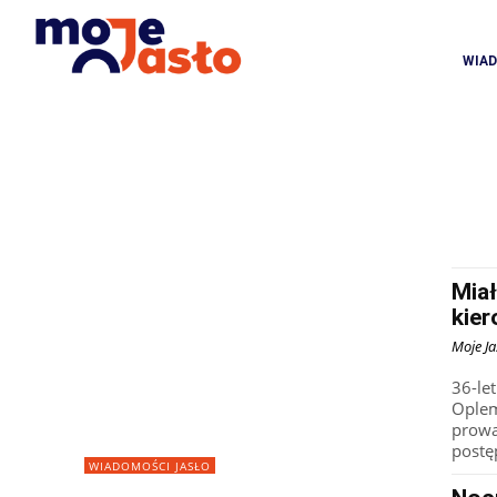
WIA
Miał
kier
Moje Ja
36-le
Oplem
prowa
postę
WIADOMOŚCI JASŁO