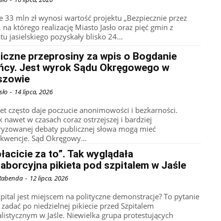
e 33 mln zł wynosi wartość projektu „Bezpiecznie przez
 na którego realizację Miasto Jasło oraz pięć gmin z
u jasielskiego pozyskały blisko 24...
iczne przeprosiny za wpis o Bogdanie
ńcy. Jest wyrok Sądu Okręgowego w
szowie
sło
-
14 lipca, 2026
net często daje poczucie anonimowości i bezkarności.
k nawet w czasach coraz ostrzejszej i bardziej
ryzowanej debaty publicznej słowa mogą mieć
kwencje. Sąd Okręgowy...
łacicie za to”. Tak wyglądała
aborcyjna pikieta pod szpitalem w Jaśle
Rabenda
-
12 lipca, 2026
zpital jest miejscem na polityczne demonstracje? To pytanie
 zadać po niedzielnej pikiecie przed Szpitalem
alistycznym w Jaśle. Niewielka grupa protestujących