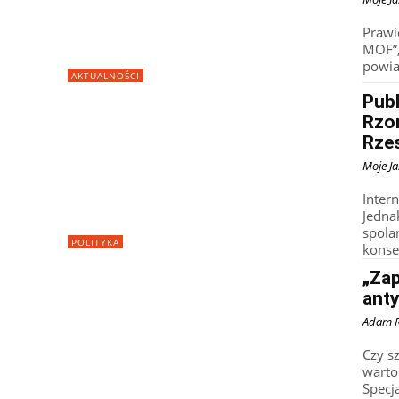
Prawi
MOF”,
powiat
AKTUALNOŚCI
Publ
Rzo
Rze
Moje Ja
Inter
Jedna
spola
POLITYKA
konse
„Zap
anty
Adam 
Czy s
warto
Specj